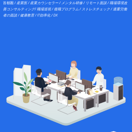
首都圏 /
産業医 / 産業カウンセラー / メンタル研修 / リモート面談 / 職場環境改
善コンサルティング/ 職場巡視 / 復職プログラム / ストレスチェック / 過重労働
者の面談 / 健康教育 / IT効率化 / DX